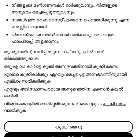
2026 ജൂൺ 29, തിങ്കളാഴ്‌ച-ന്
നിങ്ങളുടെ മുൻഗണനകൾ ഓർക്കുവാനും, നിങ്ങളുടെ
അനുഭവം മെച്ചപ്പെടുത്തുവാനും.
ഓൺലൈൻ ലൈംഗിക
നിങ്ങൾ ഈ വെബ്സൈറ്റ് എങ്ങനെ ഉപയോഗിക്കുന്നു എന്ന്
മനസ്സിലാക്കുവാൻ.
ഭീഷണിപ്പെടുത്തലിനെതിരെ
പ്രസക്തമായ പരസ്യങ്ങൾ നൽകാനും അവയുടെ
ഫലപ്രാപ്തി അളക്കാനും.
പോരാടുന്നു
തുടരുന്നതിന്, ഇനിപ്പറയുന്ന ഓപ്ഷനുകളിൽ ഒന്ന്
തിരഞ്ഞെടുക്കുക:
2026 ജൂൺ 12, വെള്ളിയാഴ്‌ച-ന്
ഒരു എ ലാ കാർട്ടെ കുക്കി അനുഭവത്തിനായി
കുക്കി മെനു
.
എല്ലാ കുക്കികൾക്കും ഏറ്റവും മെച്ചപ്പെട്ട അനുഭവത്തിനുമായി
എല്ലാ വാർത്തകളും കാണുക
എല്ലാം സ്വീകരിക്കുക
.
ഏറ്റവും അടിസ്ഥാനപരമായ അനുഭവത്തിന്
എസെൻഷ്യൽ
ഒൺലി
.
വിശദാംശങ്ങളിൽ താൽപ്പര്യമുണ്ടോ? ഞങ്ങളുടെ
കുക്കി നയം
വായിക്കുക
കുക്കി മെനു